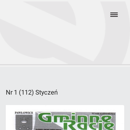
Przejdź
hambur
do
menu
głównej
treści
Rok
1999
Nr 1 (112) Styczeń