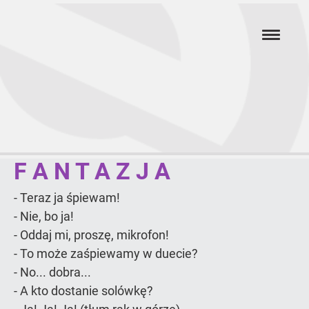
Przejdź
hambur
do
menu
głównej
treści
F A N T A Z J A
Grupa
wokalna
Fantazja
- Teraz ja śpiewam!
- Nie, bo ja!
- Oddaj mi, proszę, mikrofon!
- To może zaśpiewamy w duecie?
- No... dobra...
- A kto dostanie solówkę?