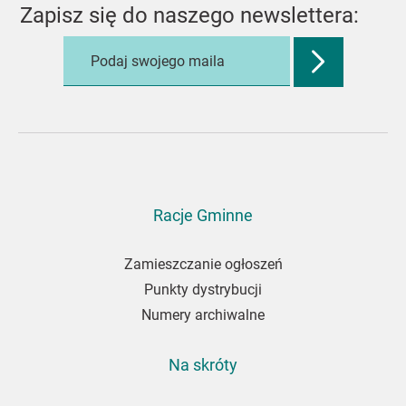
Zapisz się do naszego newslettera:
Zatwierdź
adres
e-
mail,
aby
zapisać
się
do
Racje Gminne
newslettera
Zamieszczanie ogłoszeń
Punkty dystrybucji
Numery archiwalne
Na skróty