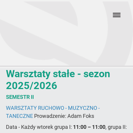
Przejdź
hambur
do
menu
głównej
treści
Warsztaty stałe - sezon
Warsztaty
stałe
2025/2026
SEMESTR II
WARSZTATY RUCHOWO - MUZYCZNO -
TANECZNE
Prowadzenie: Adam Foks
Data - Każdy wtorek grupa I:
11:00 – 11:00
, grupa II: