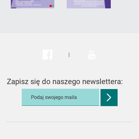
Facebook
Youtube
Zapisz się do naszego newslettera:
Zatwierdź
adres
e-
mail,
aby
zapisać