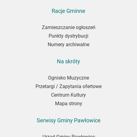
się
do
Racje Gminne
newslettera
Zamieszczanie ogłoszeń
Punkty dystrybucji
Numery archiwalne
Na skróty
Ognisko Muzyczne
Przetargi / Zapytania ofertowe
Centrum Kultury
Mapa strony
Serwisy Gminy Pawłowice
Urząd Gminy Pawłowice