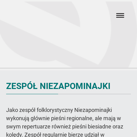
Przejdź
hambur
do
menu
głównej
treści
Niezapominajki
ZESPÓŁ NIEZAPOMINAJKI
Jako zespół folklorystyczny Niezapominajki
wykonują głównie pieśni regionalne, ale mają w
swym repertuarze również pieśni biesiadne oraz
kolędy. Zespół regularnie bierze udział w