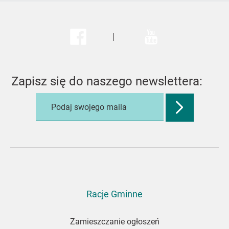
Facebook
Youtube
Zapisz się do naszego newslettera:
Zatwierdź
adres
e-
mail,
aby
zapisać
się
do
Racje Gminne
newslettera
Zamieszczanie ogłoszeń