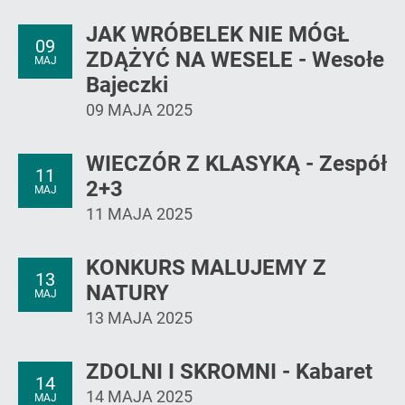
JAK WRÓBELEK NIE MÓGŁ
09
ZDĄŻYĆ NA WESELE - Wesołe
MAJ
Bajeczki
09 MAJA 2025
WIECZÓR Z KLASYKĄ - Zespół
11
2+3
MAJ
11 MAJA 2025
KONKURS MALUJEMY Z
13
NATURY
MAJ
13 MAJA 2025
ZDOLNI I SKROMNI - Kabaret
14
14 MAJA 2025
MAJ