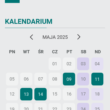
KALENDARIUM
poprzedni
następny
MAJA 2025
miesiąc
miesiąc
PN
WT
ŚR
CZ
PT
SB
ND
28
29
30
01
02
03
04
05
06
07
08
10
09
11
12
15
16
17
18
13
14
19
20
21
22
23
24
25