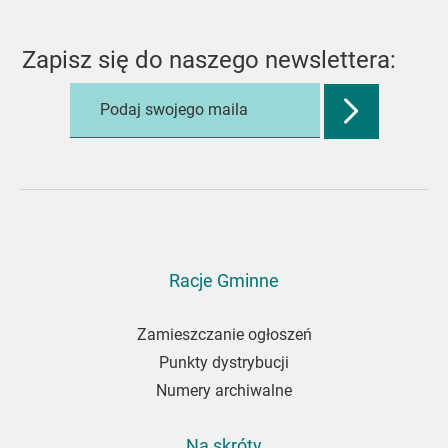
Zapisz się do naszego newslettera:
Zatwierdź
adres
e-
mail,
aby
zapisać
się
do
Racje Gminne
newslettera
Zamieszczanie ogłoszeń
Punkty dystrybucji
Numery archiwalne
Na skróty