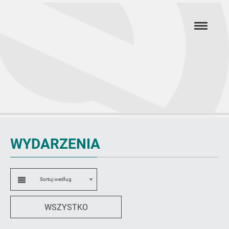
Przejdź
hambur
do
menu
głównej
treści
Wydarzenia
WYDARZENIA
Sortuj według
Sortowanie
WSZYSTKO