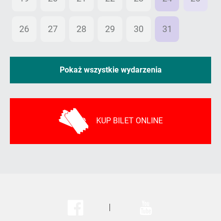
26
27
28
29
30
31
01
Pokaż wszystkie wydarzenia
KUP BILET ONLINE
Facebook
Youtube