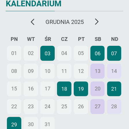
KALENDARIUM
poprzedni
następny
GRUDNIA 2025
miesiąc
miesiąc
PN
WT
ŚR
CZ
PT
SB
ND
01
02
04
05
03
06
07
08
09
10
11
12
13
14
15
16
17
20
18
19
21
22
23
24
25
26
27
28
30
31
01
02
03
04
29