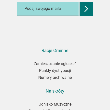
Zatwierdź
adres
e-
mail,
aby
zapisać
się
do
Racje Gminne
newslettera
Zamieszczanie ogłoszeń
Punkty dystrybucji
Numery archiwalne
Na skróty
Ognisko Muzyczne