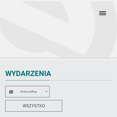
Przejdź
hambur
do
menu
głównej
treści
Wydarzenia
WYDARZENIA
Sortuj według
Sortowanie
WSZYSTKO