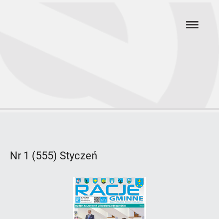
Przejdź
hambur
do
menu
głównej
treści
Rok
2018
Nr 1 (555) Styczeń