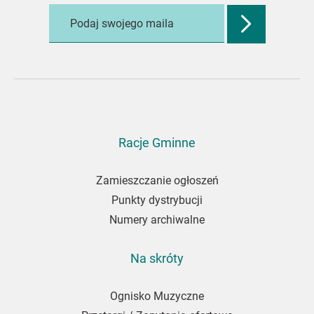
Zatwierdź
adres
e-
mail,
aby
zapisać
się
do
Racje Gminne
newslettera
Zamieszczanie ogłoszeń
Punkty dystrybucji
Numery archiwalne
Na skróty
Ognisko Muzyczne