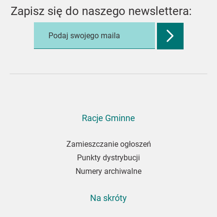
Zapisz się do naszego newslettera:
Zatwierdź
adres
e-
mail,
aby
zapisać
się
do
Racje Gminne
newslettera
Zamieszczanie ogłoszeń
Punkty dystrybucji
Numery archiwalne
Na skróty