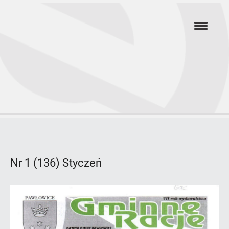
Przejdź
hambur
do
menu
głównej
treści
Rok
2000
Nr 1 (136) Styczeń