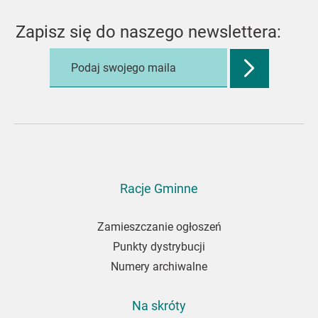
Zapisz się do naszego newslettera:
Zatwierdź
adres
e-
mail,
aby
zapisać
się
do
Racje Gminne
newslettera
Zamieszczanie ogłoszeń
Punkty dystrybucji
Numery archiwalne
Na skróty