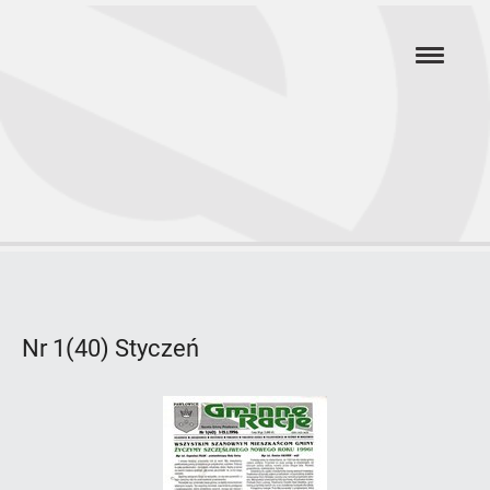
Przejdź
hambur
do
menu
głównej
treści
Rok
1996
Nr 1(40) Styczeń