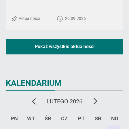
poście
ZŁOTY
TALIZMAN
Aktualności
26.09.2026
-
XV
Ogólnopolski
Przegląd
Zespołów
Pokaż wszystkie aktualności
Ludowych
KALENDARIUM
poprzedni
następny
LUTEGO 2026
miesiąc
miesiąc
PN
WT
ŚR
CZ
PT
SB
ND