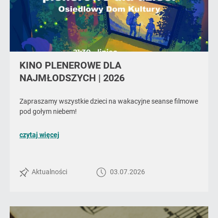
KINO PLENEROWE DLA
NAJMŁODSZYCH | 2026
Zapraszamy wszystkie dzieci na wakacyjne seanse filmowe
pod gołym niebem!
o
czytaj więcej
poście
KINO
PLENEROWE
Aktualności
03.07.2026
DLA
NAJMŁODSZYCH
|
2026