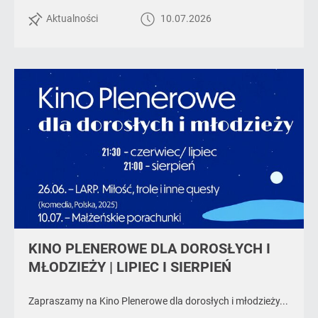
REKRUTACJI
Aktualności
10.07.2026
DO
OGNISKA
MUZYCZNEGO
NA
ROK
SZKOLNY
2026/2027
KINO PLENEROWE DLA DOROSŁYCH I
MŁODZIEŻY | LIPIEC I SIERPIEŃ
Zapraszamy na Kino Plenerowe dla dorosłych i młodzieży...