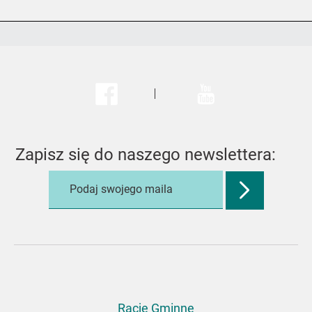
Facebook
Youtube
Zapisz się do naszego newslettera:
Zatwierdź
adres
e-
mail,
aby
zapisać
się
do
Racje Gminne