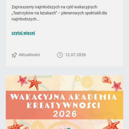
Zapraszamy najmłodszych na cykl wakacyjnych
„Teatrzyków na leżakach” – plenerowych spektakli dla
najmłodszych...
o
czytaj więcej
poście
TEATRZYKI
NA
Aktualności
12.07.2026
LEŻAKACH
|
2026