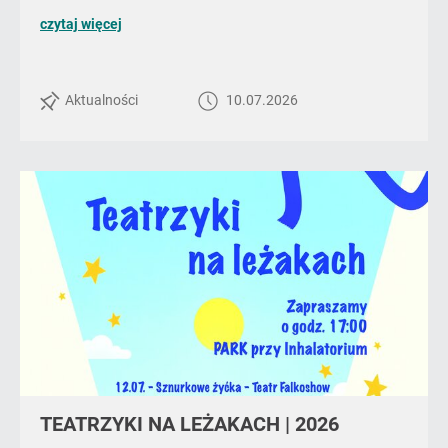
o
czytaj więcej
poście
KINO
PLENEROWE
Aktualności
10.07.2026
DLA
DOROSŁYCH
I
MŁODZIEŻY
|
LIPIEC
I
SIERPIEŃ
TEATRZYKI NA LEŻAKACH | 2026