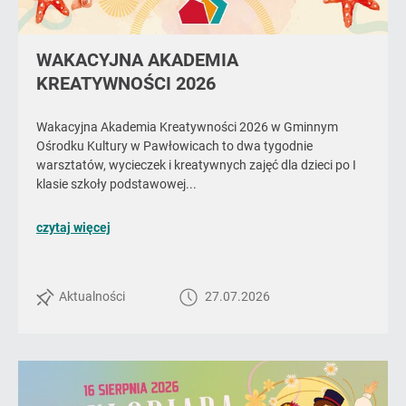
WAKACYJNA AKADEMIA
KREATYWNOŚCI 2026
Wakacyjna Akademia Kreatywności 2026 w Gminnym
Ośrodku Kultury w Pawłowicach to dwa tygodnie
warsztatów, wycieczek i kreatywnych zajęć dla dzieci po I
klasie szkoły podstawowej...
o
czytaj więcej
poście
WAKACYJNA
AKADEMIA
Aktualności
27.07.2026
KREATYWNOŚCI
2026