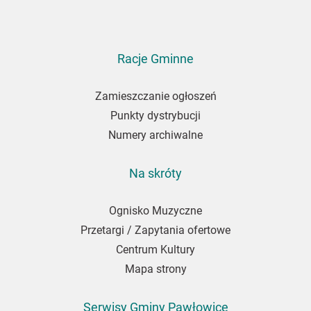
aby
zapisać
się
do
Racje Gminne
newslettera
Zamieszczanie ogłoszeń
Punkty dystrybucji
Numery archiwalne
Na skróty
Ognisko Muzyczne
Przetargi / Zapytania ofertowe
Centrum Kultury
Mapa strony
Serwisy Gminy Pawłowice