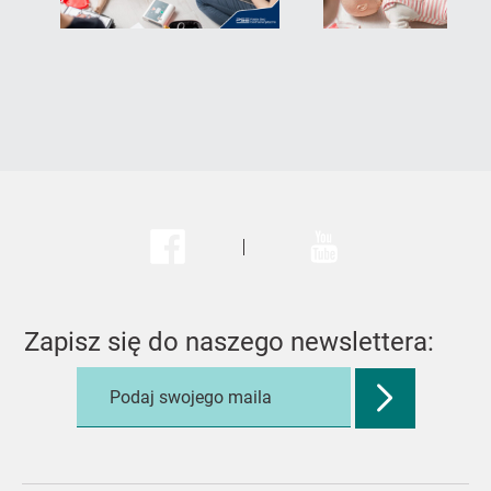
Facebook
Youtube
Zapisz się do naszego newslettera:
Zatwierdź
adres
e-
mail,