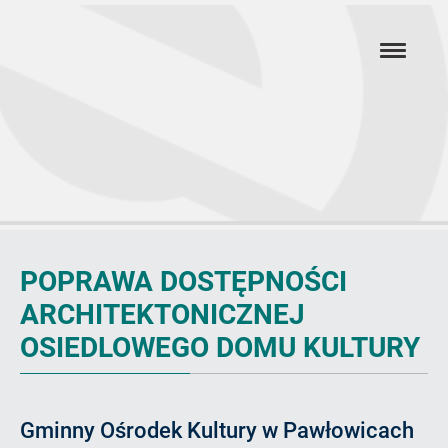
Przejdź
hambur
do
menu
głównej
treści
Artykuł
POPRAWA DOSTĘPNOŚCI
ARCHITEKTONICZNEJ
OSIEDLOWEGO DOMU KULTURY
Gminny Ośrodek Kultury w Pawłowicach